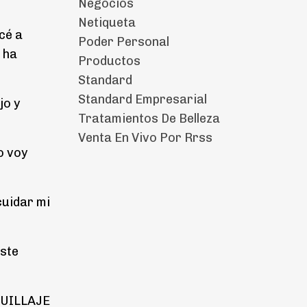
Negocios
Netiqueta
cé a
Poder Personal
 ha
Productos
Standard
Standard Empresarial
jo y
Tratamientos De Belleza
Venta En Vivo Por Rrss
o voy
cuidar mi
este
AQUILLAJE