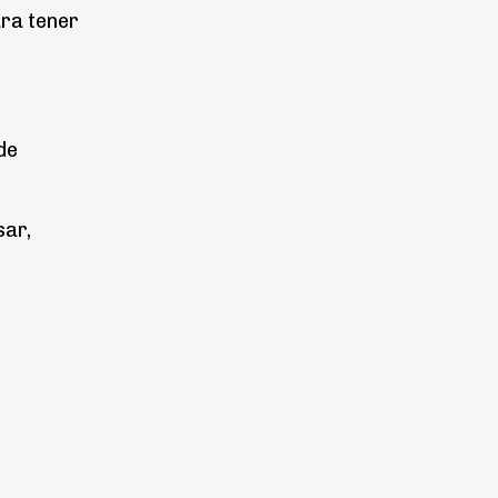
ara tener
de
sar,